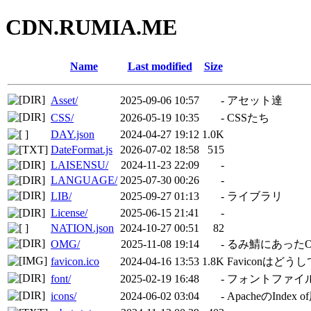
CDN.RUMIA.ME
Name
Last modified
Size
Asset/
2025-09-06 10:57
-
アセット達
CSS/
2026-05-19 10:35
-
CSSたち
DAY.json
2024-04-27 19:12
1.0K
DateFormat.js
2026-07-02 18:58
515
LAISENSU/
2024-11-23 22:09
-
LANGUAGE/
2025-07-30 00:26
-
LIB/
2025-09-27 01:13
-
ライブラリ
License/
2025-06-15 21:41
-
NATION.json
2024-10-27 00:51
82
OMG/
2025-11-08 19:14
-
るみ鯖にあった
favicon.ico
2024-04-16 13:53
1.8K
Faviconはどう
font/
2025-02-19 16:48
-
フォントファイ
icons/
2024-06-02 03:04
-
ApacheのIndex o